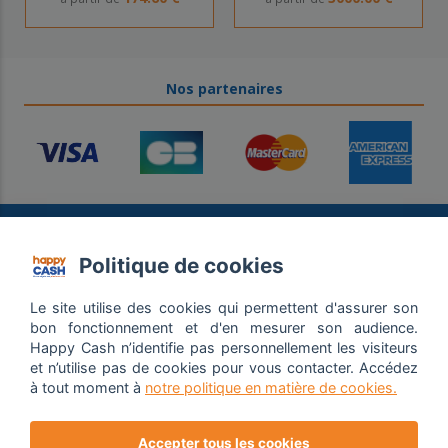
Nos partenaires
Vous voulez vendre ?
Politique de cookies
TOUT SAVOIR EN CLIQUANT ICI
Le site utilise des cookies qui permettent d'assurer son
bon fonctionnement et d'en mesurer son audience.
Besoin d'aide
Happy Cash n’identifie pas personnellement les visiteurs
Qui sommes nous ?
et n’utilise pas de cookies pour vous contacter. Accédez
CGU / CGV
à tout moment à
notre politique en matière de cookies.
Mentions légales
Politique de confidentialité
Accepter tous les cookies
Contact