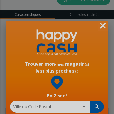
Caractéristiques
Contrôles réalisés
Trouver mon
magasin
/mes
(s)
le
plus proche
:
Toutes les offres :
(s)
(s)
En 2 sec !
arrow_drop_down
search
Ville ou Code Postal