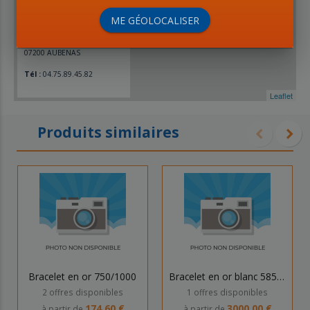
+
HAPPY CASH
AUBENAS
ME GÉOLOCALISER
−
13 rue de la Comballe -
07200 AUBENAS
Tél :
04.75.89.45.82
Leaflet
Produits similaires
Bracelet en or 750/1000
Bracelet en or blanc 585/1000
2 offres disponibles
1 offres disponibles
174.60 €
3000.00 €
à partir de
à partir de