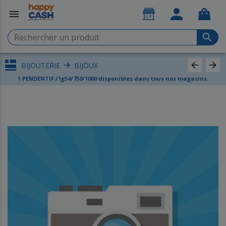
menu
search
Rechercher un produit
arrow_back
arrow_forward
BIJOUTERIE
BIJOUX
arrow_forward
1 PENDENTIF /1g54/750/1000 disponibles dans tous nos magasins.